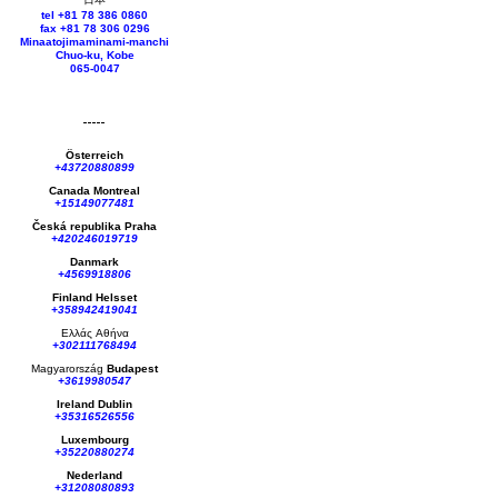
tel +81 78 386 0860
fax +81 78 306 0296
Minaatojimaminami-manchi
Chuo-ku, Kobe
065-0047
Österreich
+43720880899
Canada Montreal
+15149077481
Česká republika
Praha
+420246019719
Danmark
+4569918806
Finland Helsset
+358942419041
Ελλάς
Αθήνα
+302111768494
Magyarország
Budapest
+3619980547
Ireland Dublin
+35316526556
Luxembourg
+35220880274
Nederland
+31208080893