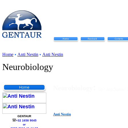
Home
•
Anti Nestin
•
Anti Nestin
Neurobiology
:
Neurobiology
Up
•
Anti Nestin
•
Anti Nestin
GENTAUR
+32 1658 9045
or