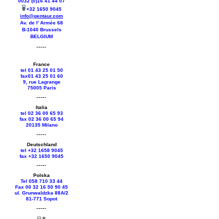
0032 (0)16 41 44 07
+32 1650 9045
info@gentaur.com
Av. de l' Armée 68
B-1040 Brussels
BELGIUM
France
tel 01 43 25 01 50
fax01 43 25 01 60
9, rue Lagrange
75005 Paris
Italia
tel 02 36 00 65 93
fax 02 36 00 65 94
20135 Milano
Deutschland
tel +
32 1658 9045
fax +
32 1650 9045
Polska
Tel 058 710 33 44
Fax 00 32 16 50 90 45
ul. Grunwaldzka 88A/2
81-771 Sopot
日本